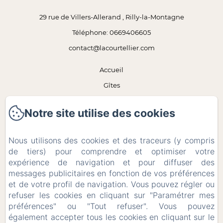
29 rue de Villers-Allerand , Rilly-la-Montagne
Téléphone: 0669406605
contact@lacourtellier.com
Accueil
Gîtes
Les attentions
Notre site utilise des cookies
Expériences
Contact
Nous utilisons des cookies et des traceurs (y compris
Politique de confidentialité
de tiers) pour comprendre et optimiser votre
expérience de navigation et pour diffuser des
Informations légales
messages publicitaires en fonction de vos préférences
Informations sur les cookies
et de votre profil de navigation. Vous pouvez régler ou
EN
FR
refuser les cookies en cliquant sur "Paramétrer mes
préférences" ou "Tout refuser". Vous pouvez
également accepter tous les cookies en cliquant sur le