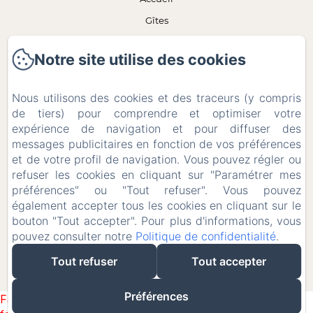
Gîtes
Les attentions
Notre site utilise des cookies
Expériences
Contact
Nous utilisons des cookies et des traceurs (y compris
Politique de confidentialité
de tiers) pour comprendre et optimiser votre
expérience de navigation et pour diffuser des
Informations légales
messages publicitaires en fonction de vos préférences
Informations sur les cookies
et de votre profil de navigation. Vous pouvez régler ou
EN
FR
refuser les cookies en cliquant sur "Paramétrer mes
préférences" ou "Tout refuser". Vous pouvez
également accepter tous les cookies en cliquant sur le
bouton "Tout accepter". Pour plus d'informations, vous
pouvez consulter notre
Politique de confidentialité
.
Tout refuser
Tout accepter
Préférences
Failed to load BookingEngine/index: Loading chunk 1322