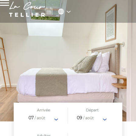
Arrivée
Départ
07
09
/ août
/ août
Adultes